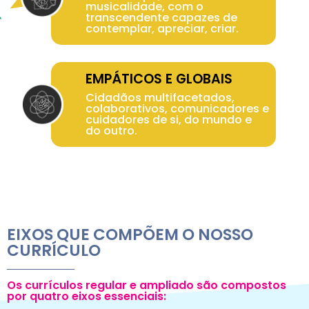
musicalidade, com o
transcendente capazes de
contemplar, apreciar, criar.
EMPÁTICOS E GLOBAIS
Cidadãos multifacetados,
colaborativos, comunicadores e
cuidadores de si, do mundo e
do outro.
EIXOS QUE COMPÕEM O NOSSO
CURRÍCULO
Os currículos regular e ampliado são compostos
por quatro eixos essenciais: