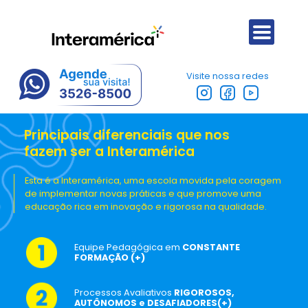
Visite nossa redes
Principais diferenciais que nos
fazem ser a Interamérica
Esta é a Interamérica, uma escola movida pela coragem
de implementar novas práticas e que promove uma
educação rica em inovação e rigorosa na qualidade.
Equipe Pedagógica em
CONSTANTE
FORMAÇÃO
(+)
Processos Avaliativos
RIGOROSOS,
AUTÔNOMOS e DESAFIADORES
(+)