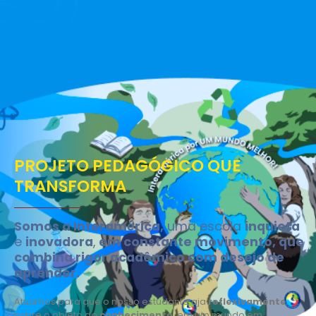
PROJETO PEDAGÓGICO QUE
TRANSFORMA
Somos a Interamérica,
uma escola
inquieta
e
inovadora
,
em constante movimento, que
combina rigor acadêmico com
desejo de
aprender.
Atuamos para que o nosso estudante aja
reflexivamente
sobre o objeto do
conhecimento
, em um mundo em